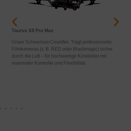
Taurus X8 Pro Max
GEP
Unser Schwerlast-Cinelifter. Trägt professionelle
Komp
Filmkameras (z. B. RED oder Blackmagic) sicher
Inne
durch die Luft – für hochwertige Kinobilder mit
„One
maximaler Kontrolle und Flexibilität.
Trep
Oper
losg