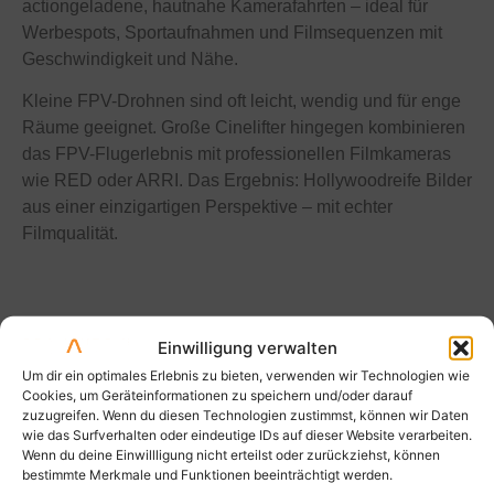
actiongeladene, hautnahe Kamerafahrten – ideal für
Werbespots, Sportaufnahmen und Filmsequenzen mit
Geschwindigkeit und Nähe.
Kleine FPV-Drohnen sind oft leicht, wendig und für enge
Räume geeignet. Große Cinelifter hingegen kombinieren
das FPV-Flugerlebnis mit professionellen Filmkameras
wie RED oder ARRI. Das Ergebnis: Hollywoodreife Bilder
aus einer einzigartigen Perspektive – mit echter
Filmqualität.
Einwilligung verwalten
Um dir ein optimales Erlebnis zu bieten, verwenden wir Technologien wie
Cookies, um Geräteinformationen zu speichern und/oder darauf
zuzugreifen. Wenn du diesen Technologien zustimmst, können wir Daten
wie das Surfverhalten oder eindeutige IDs auf dieser Website verarbeiten.
Wenn du deine Einwillligung nicht erteilst oder zurückziehst, können
bestimmte Merkmale und Funktionen beeinträchtigt werden.