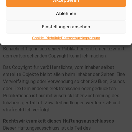
Akzeptieren
dennoch eine ungekennzeichnete, aber durch fremdes
Ablehnen
Copyright geschützte Grafik, ein Sound oder Text befinden,
so konnte das Urheberrecht vom Herausgeber nicht
Einstellungen ansehen
festgestellt werden. Im Falle einer solchen
unbeabsichtigten Copyright-Verletzung wird der
Cookie-Richtlinie
Datenschutz
Impressum
Herausgeber das entsprechende Objekt nach
Benachrichtigung aus seiner Publikation entfernen bzw. mit
dem entsprechenden Copyright kenntlich machen.
Das Copyright für veröffentlichte, vom Inhaber selbst
erstellte Objekte bleibt allein beim Inhaber der Seiten. Eine
Vervielfältigung oder Verwendung solcher Grafiken, Sounds
oder Texte in anderen elektronischen oder gedruckten
Publikationen ist nur mit ausdrücklicher Zustimmung des
Inhabers gestattet. Zuwiderhandlungen werden zivil- und
strafrechtlich verfolgt.
Rechtswirksamkeit dieses Haftungsausschlusses
Dieser Haftungsausschluss ist als Teil des