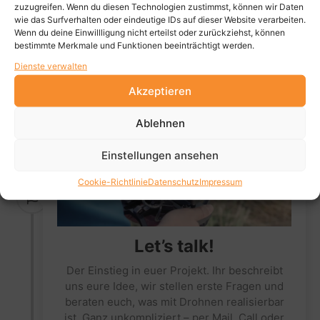
zuzugreifen. Wenn du diesen Technologien zustimmst, können wir Daten
wie das Surfverhalten oder eindeutige IDs auf dieser Website verarbeiten.
Start
Wenn du deine Einwillligung nicht erteilst oder zurückziehst, können
bestimmte Merkmale und Funktionen beeinträchtigt werden.
Dienste verwalten
Kontaktaufnahme
Akzeptieren
Erste Verbindung
Ablehnen
Einstellungen ansehen
Cookie-Richtlinie
Datenschutz
Impressum
Let’s talk!
Der Einstieg in euer Projekt. Ihr beschreibt
uns eure Idee, wir stellen erste Fragen und
beraten euch, was mit Drohnen realisierbar
ist. Ganz unkompliziert – per Mail, Call oder