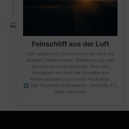
Feinschliff aus der Luft
Falls gewünscht, übernehmen wir auch die
Auswahl, Farbkorrektur, Stabilisierung oder
den Schnitt eures Materials. Alternativ
übergeben wir euch die Rohdaten zur
Weiterverarbeitung in eurer Produktion.
➡ Ziel: Perfektes Bildmaterial – bereit für TV,
Web oder Kino.