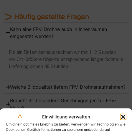
Häufig gestellte Fragen
Kann eine FPV-Drohne auch in Innenräumen
eingesetzt werden?
Für ein Einfamilienhaus rechnen wir mit 1–2 Stunden
vor Ort. Größere Objekte entsprechend länger. Schnelle
Lieferung binnen 48 Stunden.
Welche Bildqualität liefern FPV-Drohnenaufnahmen?
Braucht ihr besondere Genehmigungen für FPV-
Flüge?
Einwilligung verwalten
Wie laut ist eine FPV-Drohne im Einsatz?
Um dir ein optimales Erlebnis zu bieten, verwenden wir Technologien wie
Cookies, um Geräteinformationen zu speichern und/oder darauf