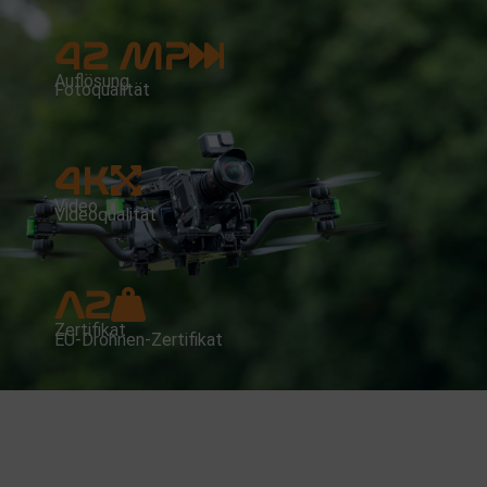
42 MP
Auflösung
Fotoqualität
4K
Video
Videoqualität
A2
Zertifikat
EU-Drohnen-Zertifikat